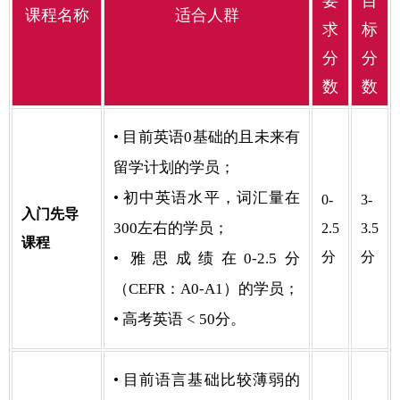
要
目
课程名称
适合人群
求
标
分
分
数
数
• 目前英语0基础的且未来有
留学计划的学员；
• 初中英语水平，词汇量在
0-
3-
入门先导
300左右的学员；
2.5
3.5
课程
分
分
• 雅思成绩在0-2.5分
（CEFR：A0-A1）的学员；
• 高考英语 < 50分。
• 目前语言基础比较薄弱的