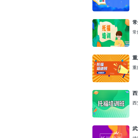
常
常
重
重
西
西
武