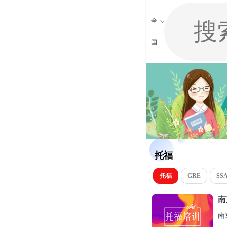
全
国
托福
雅思
托福
GRE
SS
南
南