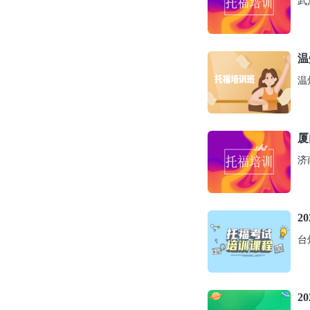
武
温
温
厦
济
2
台
2