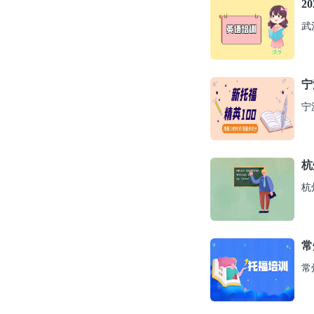
2
武
宁
宁
杭
杭
常
常