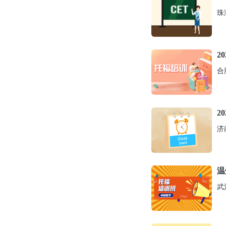
珠
2
合
2
济
温
武