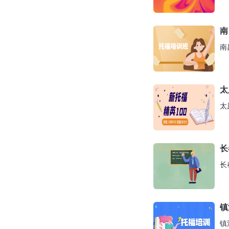
南
南
太
太
长
长
镇
镇