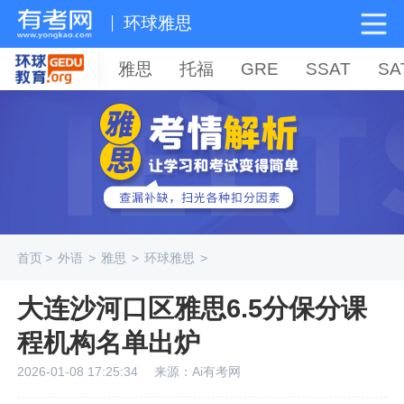
环球雅思
雅思
托福
GRE
SSAT
SA
首页
>
外语
>
雅思
>
环球雅思
>
大连沙河口区雅思6.5分保分课
程机构名单出炉
2026-01-08 17:25:34
来源：Ai有考网