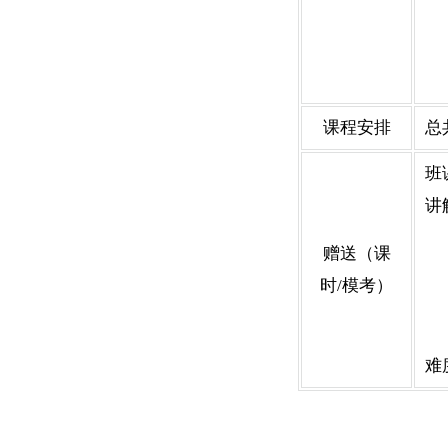
课程安排
总
班
讲
赠送（课
时/模考）
	班课/VIP 均赠送：习题库（SBD）专项专训；赠送价
难