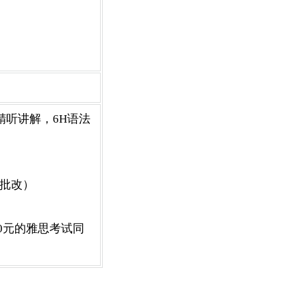
精听讲解，6H语法
语批改）